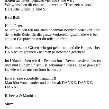
hoffen du hattest genauso viel Spaß wie wir :-)
Wir wünschen dir eine schöne weitere "Hochzeitssaison".
Herzliche Grüße D. und S.
Bad Boll:
Hallo Peter,
bei dir wollten wir uns auch nochmals herzlich bedanken. Für
deine tolle Rede, für die ganze Vorbereitungszeit, die wir bei
einigen Gesprächen mit dir teilen durften.
Es hat unseren Gästen sehr gut gefallen - und die Hauptsache:
UNS hat es gefallen - hat man ja sicherlich gesehen!
Im Urlaub haben wir das Fest nochmal Revue passieren lassen -
und sind zu dem Entschluss gekommen, dass alles so gewesen
ist, wie wir es uns erträumt haben :-)
Es war eine supertolle Trauung!!!
Man hört voneinander und nochmal: DANKE, DANKE,
DANKE
Rebecca & Matthias
Sulz: